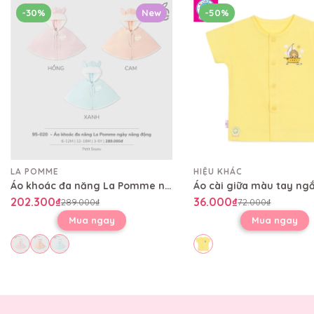
-30%
New
-50%
LA POMME
HIỆU KHÁC
Áo khoác đa năng La Pomme ngày năng động
202.300₫
36.000₫
289.000₫
72.000₫
Mua ngay
Mua ngay