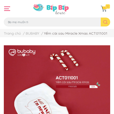
0
Trang chủ
/
BUBABY
/
Yếm cài sau Miracle Xmas ACT011001