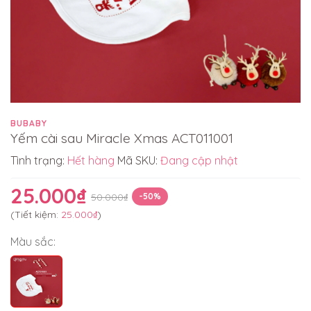
BUBABY
Yếm cài sau Miracle Xmas ACT011001
Tình trạng:
Hết hàng
Mã SKU:
Đang cập nhật
25.000₫
50.000₫
-50%
(Tiết kiệm:
25.000₫
)
Màu sắc: