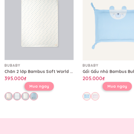
BUBABY
BUBABY
Chăn 2 lớp Bambus Soft World Bubaby 80x100 cm CBB08002L
395.000₫
205.000₫
Mua ngay
Mua ngay