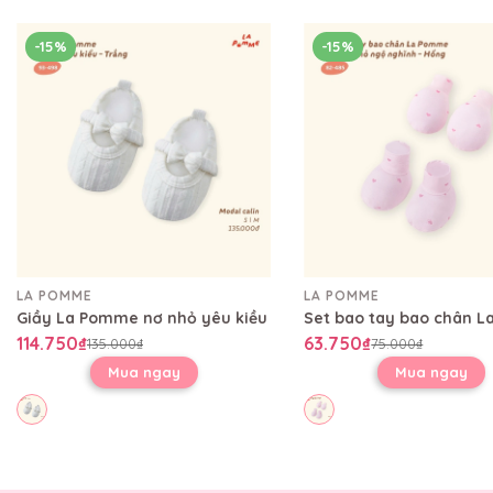
-15%
-15%
LA POMME
LA POMME
Giầy La Pomme nơ nhỏ yêu kiều
114.750₫
63.750₫
135.000₫
75.000₫
Mua ngay
Mua ngay