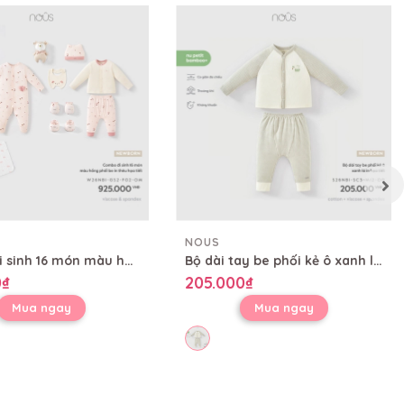
NOUS
Combo đi sinh 16 món màu hồng phối be in thêu họa tiết
Bộ dài tay be phối kẻ ô xanh lá in họa tiết
0₫
205.000₫
Mua ngay
Mua ngay