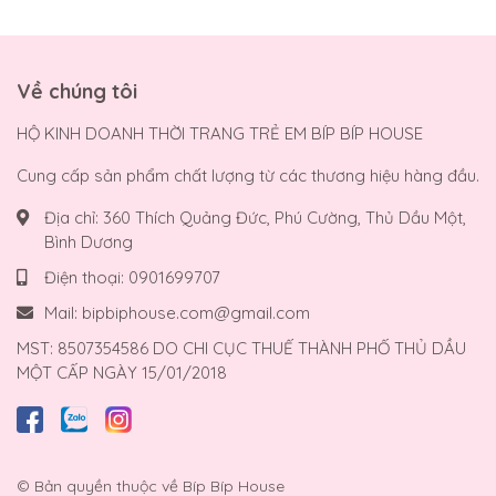
Về chúng tôi
HỘ KINH DOANH THỜI TRANG TRẺ EM BÍP BÍP HOUSE
Cung cấp sản phẩm chất lượng từ các thương hiệu hàng đầu.
Địa chỉ:
360 Thích Quảng Đức, Phú Cường, Thủ Dầu Một,
Bình Dương
Điện thoại:
0901699707
Mail:
bipbiphouse.com@gmail.com
MST: 8507354586 DO CHI CỤC THUẾ THÀNH PHỐ THỦ DẦU
MỘT CẤP NGÀY 15/01/2018
© Bản quyền thuộc về
Bíp Bíp House