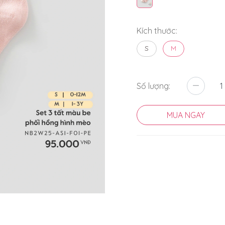
Kích thước:
S
M
Số lượng:
MUA NGAY