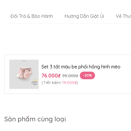
Đổi Trả & Bảo Hành
Hướng Dẫn Giặt Ủi
Về Thư
Set 3 tất màu be phối hồng hình mèo
76.000₫
95.000₫
-20%
(Tiết kiệm
19.000₫
)
Sản phẩm cùng loại