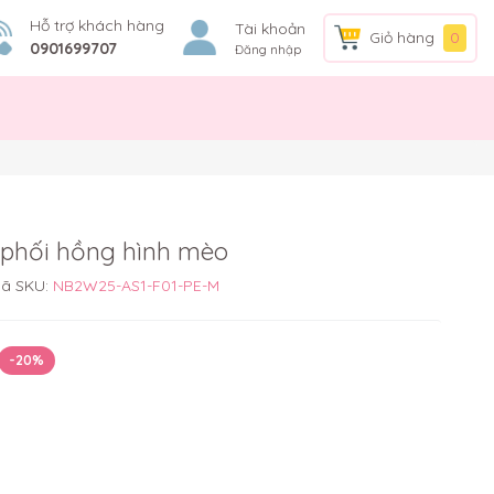
Hỗ trợ khách hàng
Tài khoản
Giỏ hàng
0
0901699707
Đăng nhập
 phối hồng hình mèo
ã SKU:
NB2W25-AS1-F01-PE-M
-20%