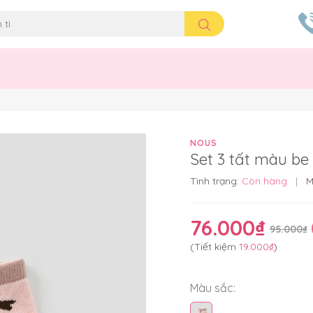
NOUS
Set 3 tất màu be
Tình trạng:
Còn hàng
|
M
76.000₫
95.000₫
(Tiết kiệm
19.000₫
)
Màu sắc: