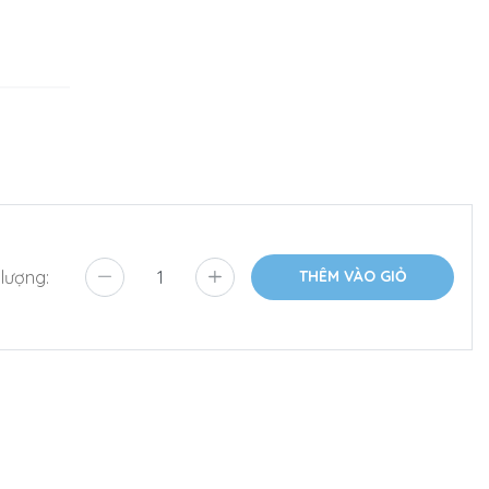
 lượng:
THÊM VÀO GIỎ