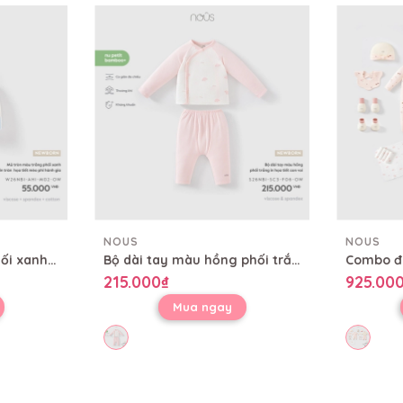
NOUS
NOUS
Mũ tròn màu trắng phối xanh in tràn họa tiết mèo phi hành gia
Bộ dài tay màu hồng phối trắng in họa tiết con voi
215.000₫
925.00
Mua ngay