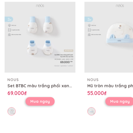
NOUS
NOUS
Set BTBC màu trắng phối xanh họa tiết mèo sao hỏa
69.000₫
55.000₫
Mua ngay
Mua ngay