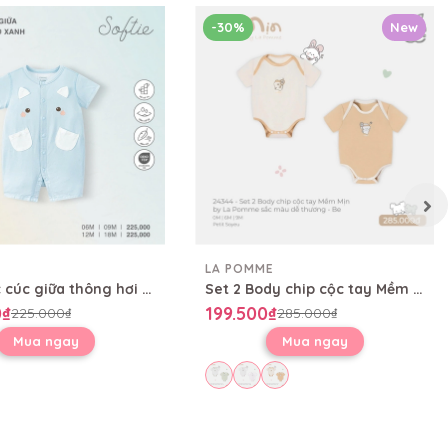
-30%
New
LA POMME
Body cộc cúc giữa thông hơi Wild
Set 2 Body chip cộc tay Mềm Mịn by La Pomme sắc màu dễ thương
0₫
199.500₫
225.000₫
285.000₫
Mua ngay
Mua ngay