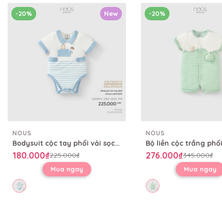
-20%
New
-20%
NOUS
NOUS
Bodysuit cộc tay phối vải sọc xanh biển
180.000₫
276.000₫
225.000₫
345.000₫
Mua ngay
Mua ngay