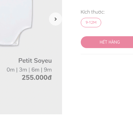
Kích thước:
9-12M
HẾT HÀNG