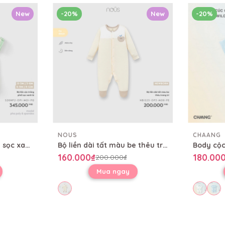
New
-20%
New
-20%
NOUS
CHAANG
Bộ liền cộc trắng phối sọc xanh lá
Bộ liền dài tất màu be thêu trang trí
160.000₫
180.00
200.000₫
Mua ngay