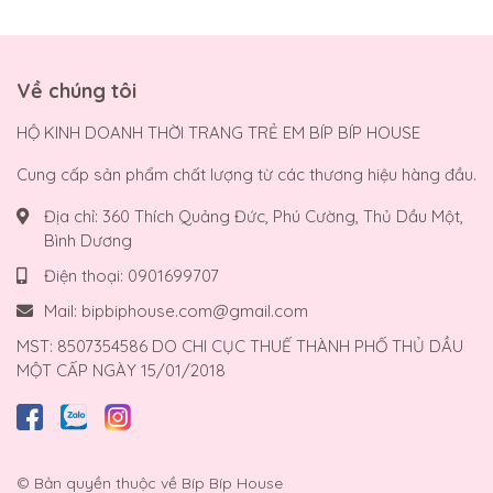
Về chúng tôi
HỘ KINH DOANH THỜI TRANG TRẺ EM BÍP BÍP HOUSE
Cung cấp sản phẩm chất lượng từ các thương hiệu hàng đầu.
Địa chỉ:
360 Thích Quảng Đức, Phú Cường, Thủ Dầu Một,
Bình Dương
Điện thoại:
0901699707
Mail:
bipbiphouse.com@gmail.com
MST: 8507354586 DO CHI CỤC THUẾ THÀNH PHỐ THỦ DẦU
MỘT CẤP NGÀY 15/01/2018
© Bản quyền thuộc về
Bíp Bíp House