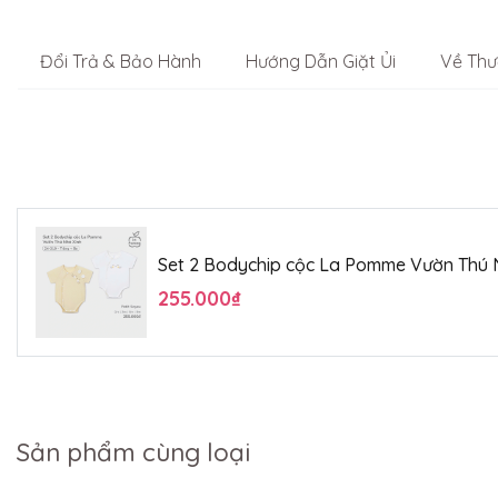
Đổi Trả & Bảo Hành
Hướng Dẫn Giặt Ủi
Về Thư
Set 2 Bodychip cộc La Pomme Vườn Thú 
255.000₫
Sản phẩm cùng loại