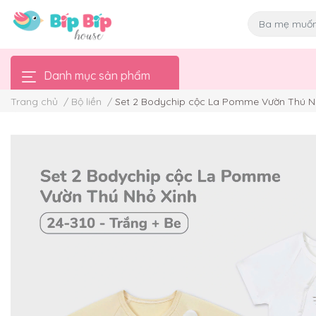
Danh mục sản phẩm
Trang chủ
/
Bộ liền
/
Set 2 Bodychip cộc La Pomme Vườn Thú N