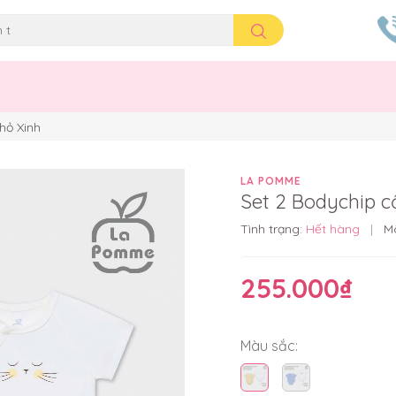
hỏ Xinh
LA POMME
Set 2 Bodychip 
Tình trạng:
Hết hàng
|
M
255.000₫
Màu sắc: