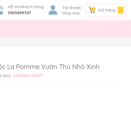
Hỗ trợ khách hàng
Tài khoản
Giỏ hàng
0
0901699707
Đăng nhập
cộc La Pomme Vườn Thú Nhỏ Xinh
ã SKU:
243100513057T