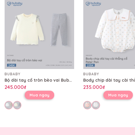
BUBABY
BUBABY
Bộ dài tay cổ tròn bèo vai Bubaby SVC1104BG
245.000₫
235.000₫
Mua ngay
Mua ngay