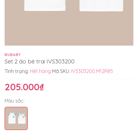
BUBABY
Set 2 áo bé trai IVS303200
Tình trạng:
Hết hàng
Mã SKU:
IVS303200.M12R85
205.000₫
Màu sắc: