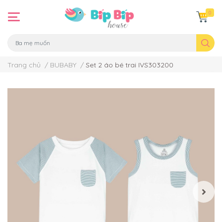
0
Trang chủ
/
BUBABY
/
Set 2 áo bé trai IVS303200