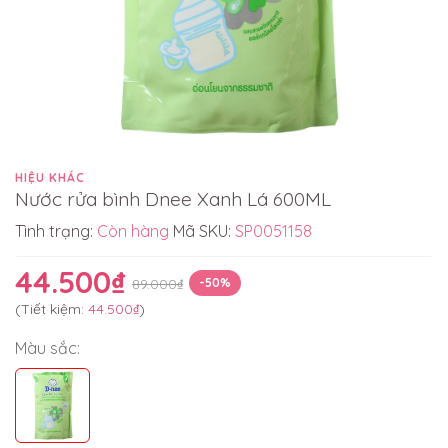
HIỆU KHÁC
Nước rửa bình Dnee Xanh Lá 600ML
Tình trạng:
Còn hàng
Mã SKU:
SP0051158
44.500₫
89.000₫
-50%
(Tiết kiệm:
44.500₫
)
Màu sắc: