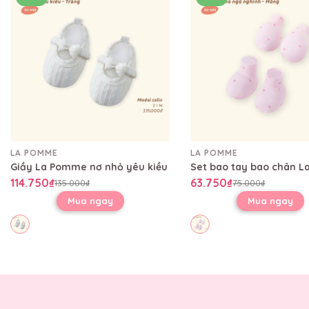
LA POMME
LA POMME
Giầy La Pomme nơ nhỏ yêu kiều
114.750₫
63.750₫
135.000₫
75.000₫
Mua ngay
Mua ngay