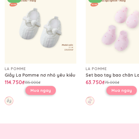
LA POMME
LA POMME
Giầy La Pomme nơ nhỏ yêu kiều
114.750₫
63.750₫
135.000₫
75.000₫
Mua ngay
Mua ngay