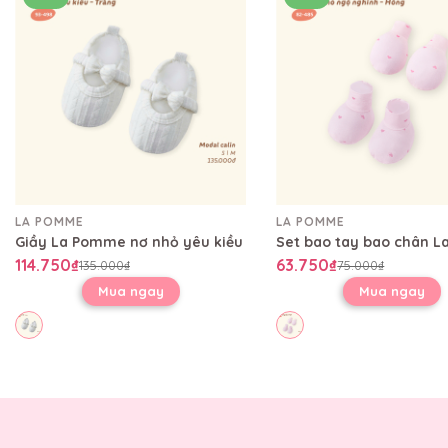
LA POMME
LA POMME
Giầy La Pomme nơ nhỏ yêu kiều
114.750₫
63.750₫
135.000₫
75.000₫
Mua ngay
Mua ngay