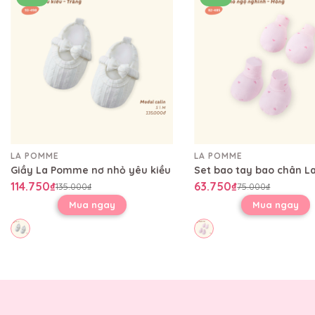
LA POMME
LA POMME
Giầy La Pomme nơ nhỏ yêu kiều
114.750₫
63.750₫
135.000₫
75.000₫
Mua ngay
Mua ngay