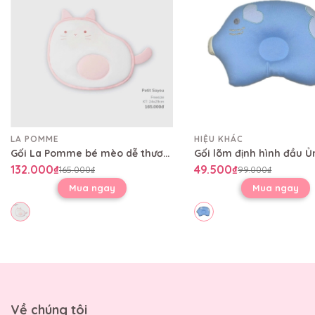
LA POMME
HIỆU KHÁC
Gối La Pomme bé mèo dễ thương
Gối lõm định hình đầu Ủ
132.000₫
49.500₫
165.000₫
99.000₫
Mua ngay
Mua ngay
Về chúng tôi