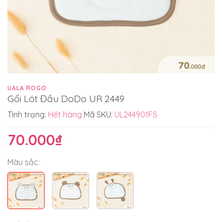
UALA ROGO
Gối Lót Đầu DoDo UR 2449
Tình trạng:
Hết hàng
Mã SKU:
UL244901FS
70.000₫
Màu sắc: