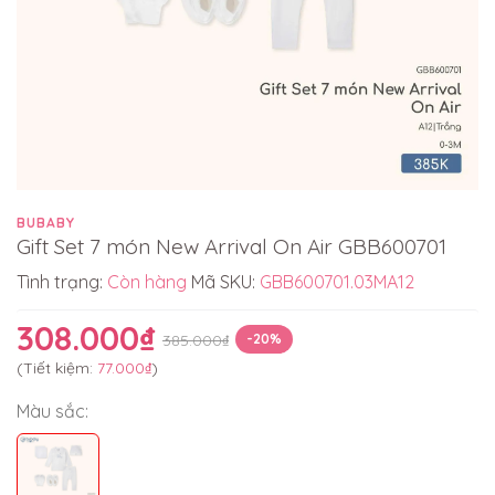
BUBABY
Gift Set 7 món New Arrival On Air GBB600701
Tình trạng:
Còn hàng
Mã SKU:
GBB600701.03MA12
308.000₫
385.000₫
-20%
(Tiết kiệm:
77.000₫
)
Màu sắc: