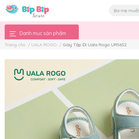
Danh mục sản phẩm
Trang chủ
/
UALA ROGO
/
Giày Tập Đi Uala Rogo UR5652