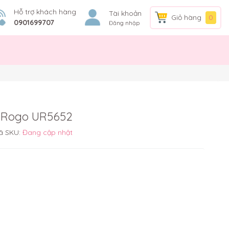
Hỗ trợ khách hàng
Tài khoản
Giỏ hàng
0
0901699707
Đăng nhập
a Rogo UR5652
ã SKU:
Đang cập nhật