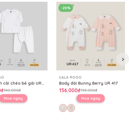
-20%
GO
UALA ROGO
Bộ sơ sinh cài chéo bé gái UR 735
Body dài Bunny Berry UR 417
0₫
156.000₫
180.000₫
195.000₫
Mua ngay
Mua ngay