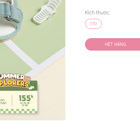
Kích thước:
170
HẾT HÀNG