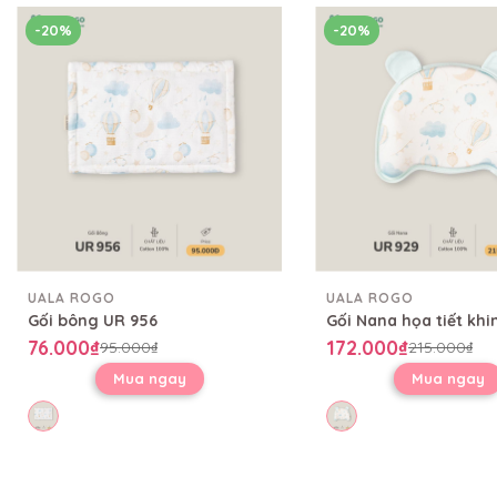
-20%
-20%
UALA ROGO
UALA ROGO
Gối bông UR 956
76.000₫
172.000₫
95.000₫
215.000₫
Mua ngay
Mua ngay