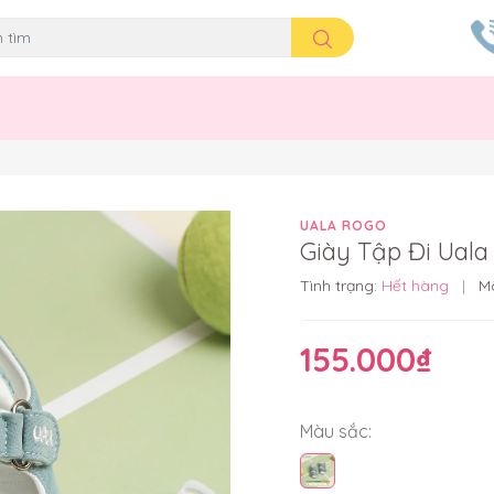
UALA ROGO
Giày Tập Đi Ual
Tình trạng:
Hết hàng
|
M
155.000₫
Màu sắc: