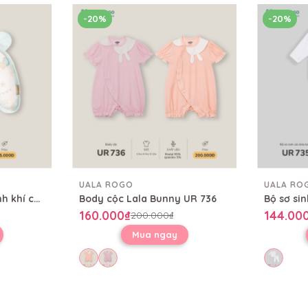
-20%
-20%
UALA ROGO
UALA RO
Gối Nana họa tiết khinh khí cầu Uala UR929
Body cộc Lala Bunny UR 736
160.000₫
144.00
200.000₫
Mua ngay