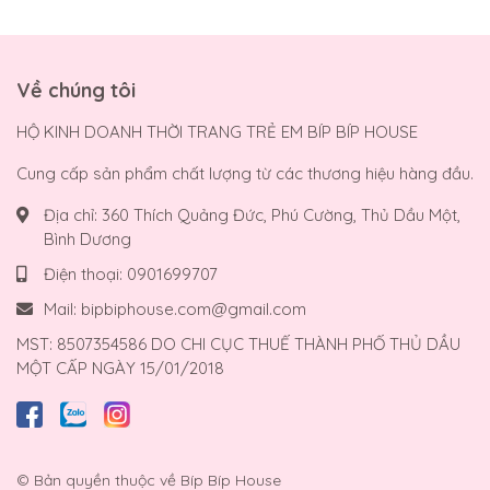
Về chúng tôi
HỘ KINH DOANH THỜI TRANG TRẺ EM BÍP BÍP HOUSE
Cung cấp sản phẩm chất lượng từ các thương hiệu hàng đầu.
Địa chỉ:
360 Thích Quảng Đức, Phú Cường, Thủ Dầu Một,
Bình Dương
Điện thoại:
0901699707
Mail:
bipbiphouse.com@gmail.com
MST: 8507354586 DO CHI CỤC THUẾ THÀNH PHỐ THỦ DẦU
MỘT CẤP NGÀY 15/01/2018
© Bản quyền thuộc về
Bíp Bíp House