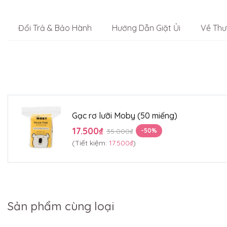
Đổi Trả & Bảo Hành
Hướng Dẫn Giặt Ủi
Về Thư
Gạc rơ lưỡi Moby (50 miếng)
17.500₫
35.000₫
-50%
(Tiết kiệm:
17.500₫
)
Sản phẩm cùng loại