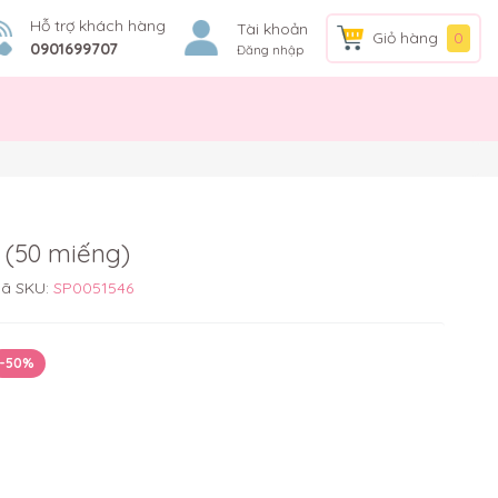
Hỗ trợ khách hàng
Tài khoản
Giỏ hàng
0
0901699707
Đăng nhập
 (50 miếng)
ã SKU:
SP0051546
-50%