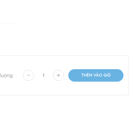
 lượng:
THÊM VÀO GIỎ