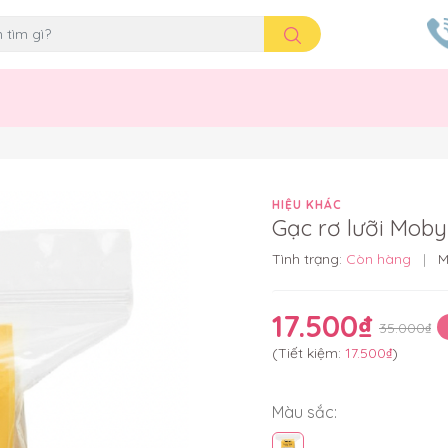
HIỆU KHÁC
Gạc rơ lưỡi Moby
Tình trạng:
Còn hàng
|
M
17.500₫
35.000₫
(Tiết kiệm:
17.500₫
)
Màu sắc: