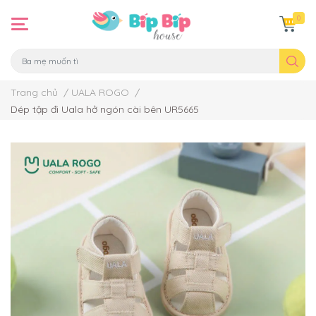
0
Trang chủ
/
UALA ROGO
/
Dép tập đi Uala hở ngón cài bên UR5665