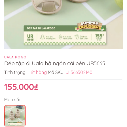
UALA ROGO
Dép tập đi Uala hở ngón cài bên UR5665
Tình trạng:
Hết hàng
Mã SKU:
UL566502140
155.000₫
Màu sắc: