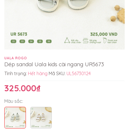
UALA ROGO
Dép sandal Uala kids cài ngang UR5673
Tình trạng:
Hết hàng
Mã SKU:
UL56730124
325.000₫
Màu sắc: