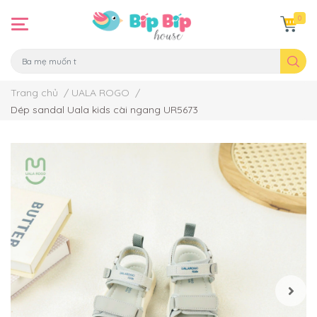
0
Trang chủ
/
UALA ROGO
/
Dép sandal Uala kids cài ngang UR5673