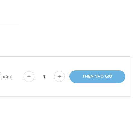
 lượng:
THÊM VÀO GIỎ