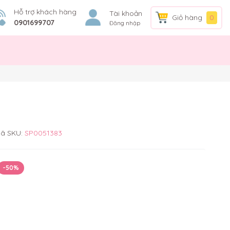
Hỗ trợ khách hàng
Tài khoản
Giỏ hàng
0
0901699707
Đăng nhập
ã SKU:
SP0051383
-50%