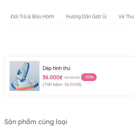
Đổi Trả & Bảo Hành
Hướng Dẫn Giặt Ủi
Về Thư
Dép hình thú
36.000₫
72.000₫
-50%
(Tiết kiệm:
36.000₫
)
Sản phẩm cùng loại