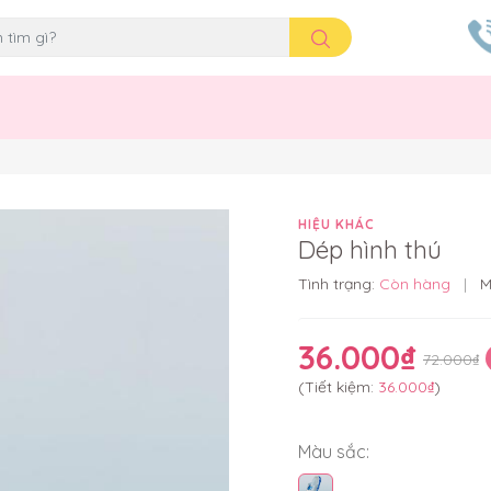
HIỆU KHÁC
Dép hình thú
Tình trạng:
Còn hàng
|
M
36.000₫
72.000₫
(Tiết kiệm:
36.000₫
)
Màu sắc: