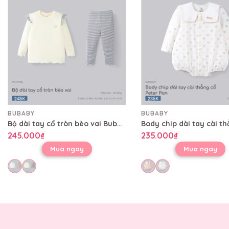
BUBABY
BUBABY
Bộ dài tay cổ tròn bèo vai Bubaby SVC1104BG
245.000₫
235.000₫
Mua ngay
Mua ngay