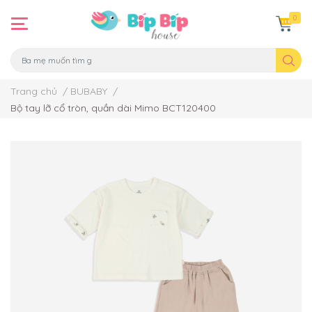
0
Trang chủ
/
BUBABY
/
Bộ tay lỡ cổ tròn, quần dài Mimo BCT120400