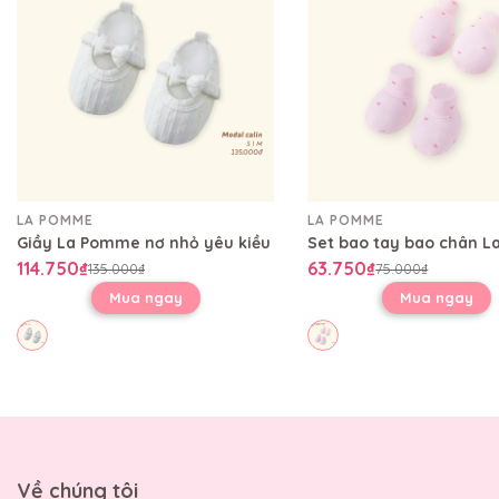
LA POMME
LA POMME
Giầy La Pomme nơ nhỏ yêu kiều
114.750₫
63.750₫
135.000₫
75.000₫
Mua ngay
Mua ngay
Về chúng tôi