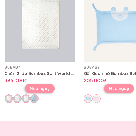
BUBABY
BUBABY
Chăn 2 lớp Bambus Soft World Bubaby 80x100 cm CBB08002L
395.000₫
205.000₫
Mua ngay
Mua ngay