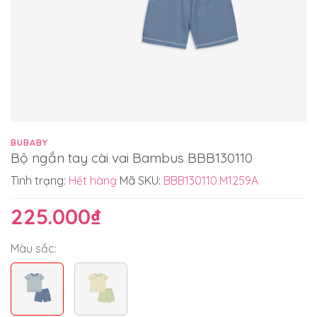
BUBABY
Bộ ngắn tay cài vai Bambus BBB130110
Tình trạng:
Hết hàng
Mã SKU:
BBB130110.M1259A
225.000₫
Màu sắc: