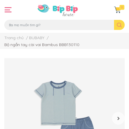
0
Trang chủ
/
BUBABY
/
Bộ ngắn tay cài vai Bambus BBB130110