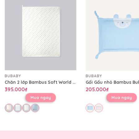
BUBABY
BUBABY
Chăn 2 lớp Bambus Soft World Bubaby 80x100 cm CBB08002L
395.000₫
205.000₫
Mua ngay
Mua ngay