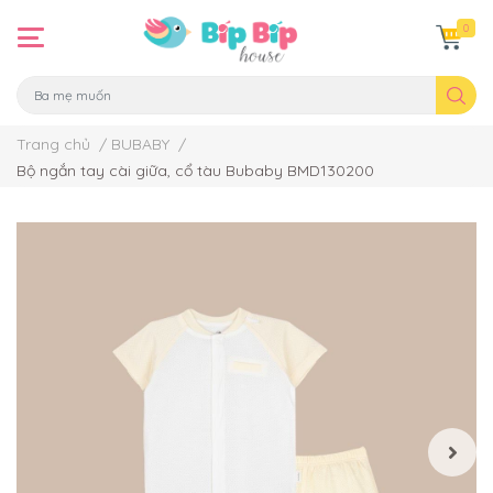
0
Trang chủ
/
BUBABY
/
Bộ ngắn tay cài giữa, cổ tàu Bubaby BMD130200