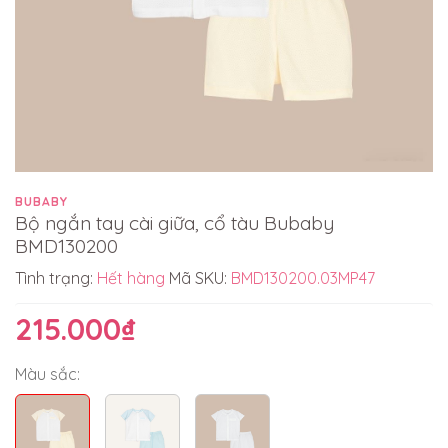
BUBABY
Bộ ngắn tay cài giữa, cổ tàu Bubaby
BMD130200
Tình trạng:
Hết hàng
Mã SKU:
BMD130200.03MP47
215.000₫
Màu sắc: