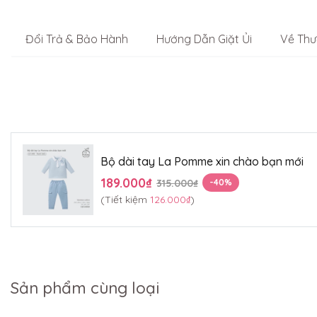
Đổi Trả & Bảo Hành
Hướng Dẫn Giặt Ủi
Về Thư
Bộ dài tay La Pomme xin chào bạn mới
189.000₫
315.000₫
-40%
(Tiết kiệm
126.000₫
)
Sản phẩm cùng loại