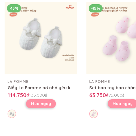
-15%
-15%
LA POMME
LA POMME
Giầy La Pomme nơ nhỏ yêu kiều
114.750₫
63.750₫
135.000₫
75.000₫
Mua ngay
Mua ngay