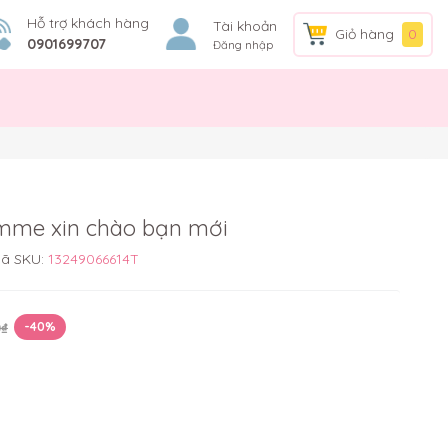
Hỗ trợ khách hàng
Tài khoản
Giỏ hàng
0
0901699707
Đăng nhập
omme xin chào bạn mới
ã SKU:
13249066614T
0₫
-40%