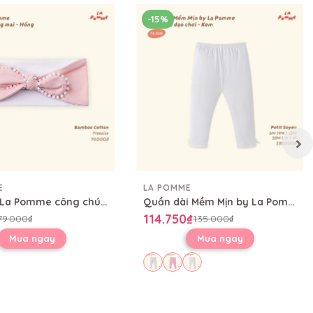
-15%
E
LA POMME
Băng đô La Pomme công chúa sương mai
Quần dài Mềm Mịn by La Pomme thoải mái dạo chơi
114.750₫
79.000₫
135.000₫
Mua ngay
Mua ngay