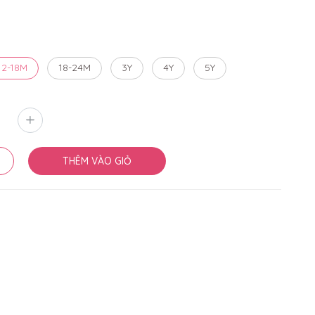
12-18M
18-24M
3Y
4Y
5Y
THÊM VÀO GIỎ