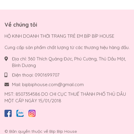
Về chúng tôi
HỘ KINH DOANH THỜI TRANG TRẺ EM BÍP BÍP HOUSE
Cung cấp sản phẩm chất lượng từ các thương hiệu hàng đầu.
Địa chỉ:
360 Thích Quảng Đức, Phú Cường, Thủ Dầu Một,
Bình Dương
Điện thoại:
0901699707
Mail:
bipbiphouse.com@gmail.com
MST: 8507354586 DO CHI CỤC THUẾ THÀNH PHỐ THỦ DẦU
MỘT CẤP NGÀY 15/01/2018
© Bản quyền thuộc về
Bíp Bíp House