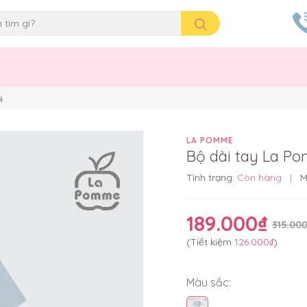
i
LA POMME
Bộ dài tay La P
Tình trạng:
Còn hàng
|
M
189.000₫
315.00
(Tiết kiệm
126.000₫
)
Màu sắc: