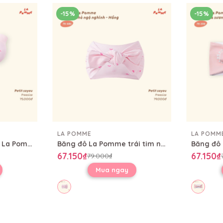
-15%
-15%
LA POMME
LA POMM
Set bao tay bao chân La Pomme trái tim nhỏ ngộ nghĩnh
Băng đô La Pomme trái tim nhỏ ngộ nghĩnh
67.150₫
67.150₫
79.000₫
Mua ngay