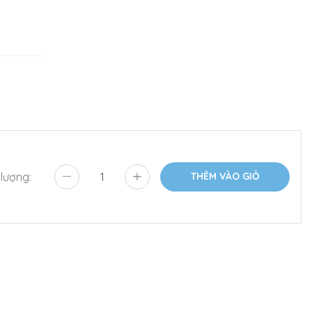
 lượng:
THÊM VÀO GIỎ