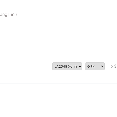
ơng Hiệu
Số