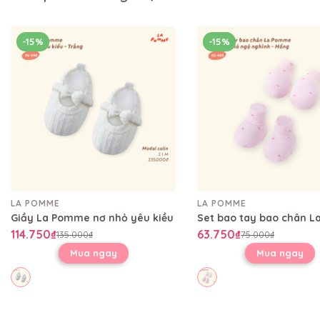
-15%
-15%
LA POMME
LA POMME
Giầy La Pomme nơ nhỏ yêu kiều
114.750₫
63.750₫
135.000₫
75.000₫
Mua ngay
Mua ngay