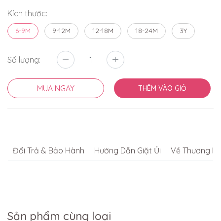
Kích thước:
6-9M
9-12M
12-18M
18-24M
3Y
Số lượng:
MUA NGAY
THÊM VÀO GIỎ
Đổi Trả & Bảo Hành
Hướng Dẫn Giặt Ủi
Về Thương Hi
Sản phẩm cùng loại