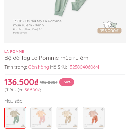
LA POMME
Bộ dài tay La Pomme mùa ru êm
Tình trạng:
Còn hàng
Mã SKU:
13238040606M
136.500₫
195.000₫
-30%
(Tiết kiệm
58.500₫
)
Màu sắc: