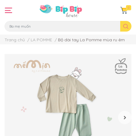
0
Trang chủ
/
LA POMME
/
Bộ dài tay La Pomme mùa ru êm