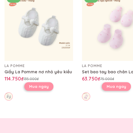
LA POMME
LA POMME
Giầy La Pomme nơ nhỏ yêu kiều
114.750₫
63.750₫
135.000₫
75.000₫
Mua ngay
Mua ngay