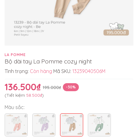
LA POMME
Bộ dài tay La Pomme cozy night
Tình trạng:
Còn hàng
Mã SKU:
13239040506M
136.500₫
195.000₫
-30%
(Tiết kiệm
58.500₫
)
Màu sắc: