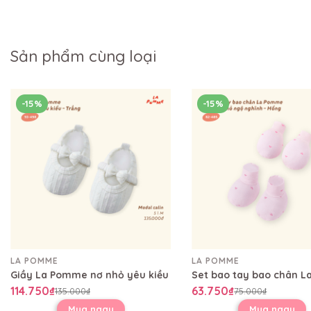
Sản phẩm cùng loại
-15%
-15%
LA POMME
LA POMME
Giầy La Pomme nơ nhỏ yêu kiều
114.750₫
63.750₫
135.000₫
75.000₫
Mua ngay
Mua ngay