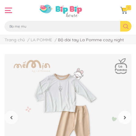
0
Trang chủ
/
LA POMME
/
Bộ dài tay La Pomme cozy night