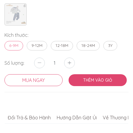
Kích thước:
6-9M
9-12M
12-18M
18-24M
3Y
Số lượng:
MUA NGAY
THÊM VÀO GIỎ
Đổi Trả & Bảo Hành
Hướng Dẫn Giặt Ủi
Về Thương Hi