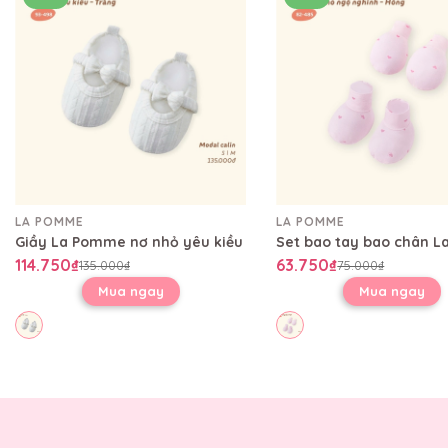
LA POMME
LA POMME
Giầy La Pomme nơ nhỏ yêu kiều
114.750₫
63.750₫
135.000₫
75.000₫
Mua ngay
Mua ngay