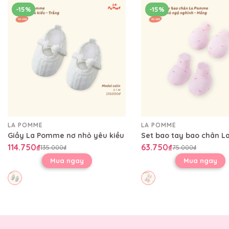
-15%
-15%
LA POMME
LA POMME
Giầy La Pomme nơ nhỏ yêu kiều
114.750₫
63.750₫
135.000₫
75.000₫
Mua ngay
Mua ngay