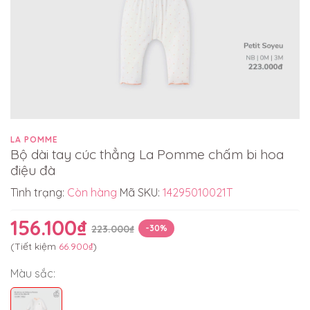
LA POMME
Bộ dài tay cúc thẳng La Pomme chấm bi hoa
điệu đà
Tình trạng:
Còn hàng
Mã SKU:
14295010021T
156.100₫
223.000₫
-30%
(Tiết kiệm
66.900₫
)
Màu sắc: