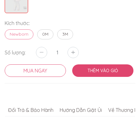
Kích thước:
Newborn
0M
3M
Số lượng:
MUA NGAY
THÊM VÀO GIỎ
Đổi Trả & Bảo Hành
Hướng Dẫn Giặt Ủi
Về Thương Hi