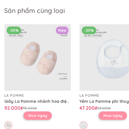
Sản phẩm cùng loại
-20%
New
-20%
LA POMME
LA POMME
Giầy La Pomme nhành hoa điệu đà
92.000₫
47.200₫
115.000₫
59.000₫
Mua ngay
Mua ngay