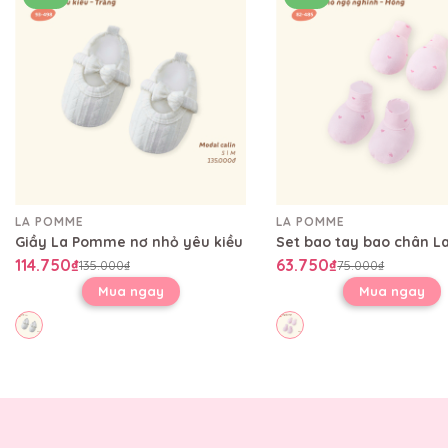
LA POMME
LA POMME
Giầy La Pomme nơ nhỏ yêu kiều
114.750₫
63.750₫
135.000₫
75.000₫
Mua ngay
Mua ngay