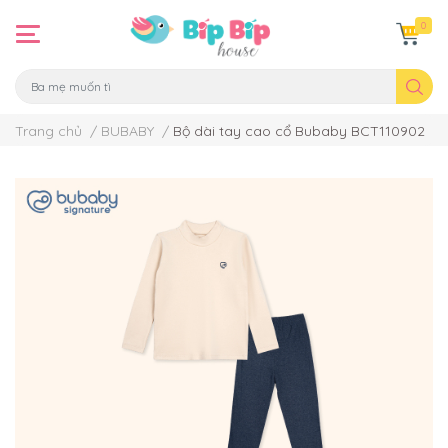
0
Trang chủ
/
BUBABY
/
Bộ dài tay cao cổ Bubaby BCT110902