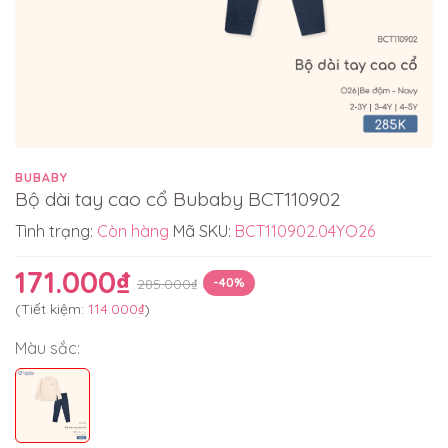
BUBABY
Bộ dài tay cao cổ Bubaby BCT110902
Tình trạng:
Còn hàng
Mã SKU:
BCT110902.04YO26
171.000₫
285.000₫
-40%
(Tiết kiệm:
114.000₫
)
Màu sắc: