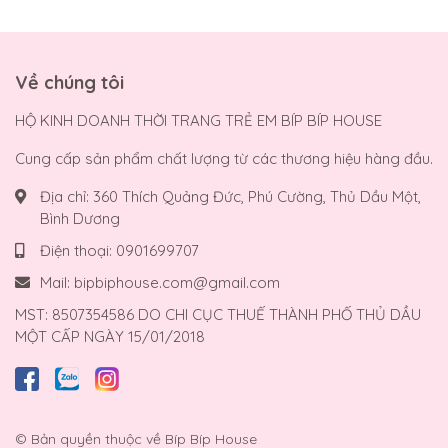
Về chúng tôi
HỘ KINH DOANH THỜI TRANG TRẺ EM BÍP BÍP HOUSE
Cung cấp sản phẩm chất lượng từ các thương hiệu hàng đầu.
Địa chỉ:
360 Thích Quảng Đức, Phú Cường, Thủ Dầu Một,
Bình Dương
Điện thoại:
0901699707
Mail:
bipbiphouse.com@gmail.com
MST: 8507354586 DO CHI CỤC THUẾ THÀNH PHỐ THỦ DẦU
MỘT CẤP NGÀY 15/01/2018
© Bản quyền thuộc về
Bíp Bíp House