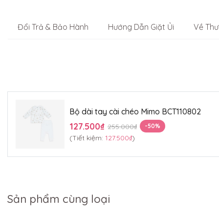
Đổi Trả & Bảo Hành
Hướng Dẫn Giặt Ủi
Về Thư
Bộ dài tay cài chéo Mimo BCT110802
127.500₫
255.000₫
-50%
(Tiết kiệm:
127.500₫
)
Sản phẩm cùng loại