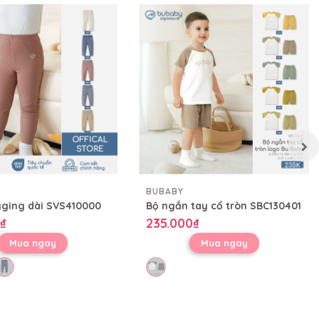
BUBABY
ging dài SVS410000
Bộ ngắn tay cổ tròn SBC130401
₫
235.000₫
Mua ngay
Mua ngay