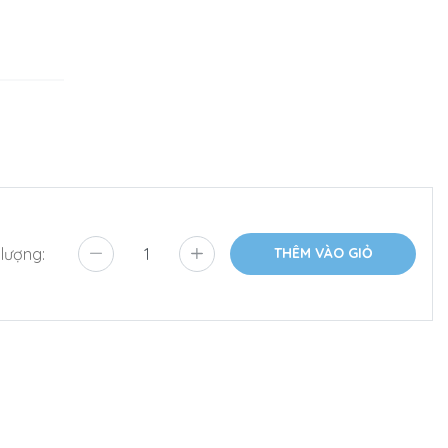
 lượng:
THÊM VÀO GIỎ