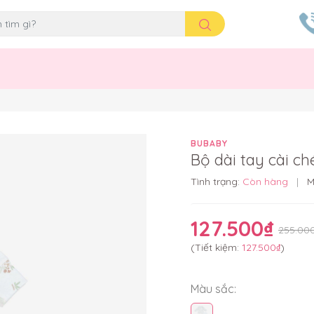
BUBABY
Bộ dài tay cài c
Tình trạng:
Còn hàng
|
M
127.500₫
255.00
(Tiết kiệm:
127.500₫
)
Màu sắc: