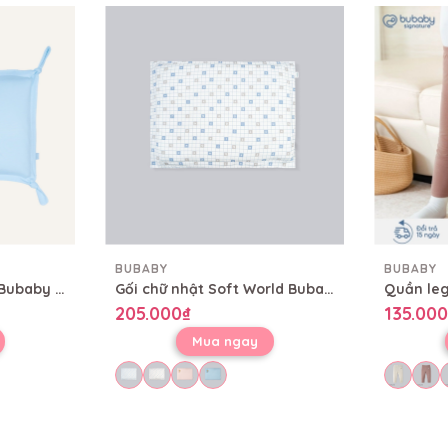
BUBABY
BUBABY
Gối Gấu nhỏ Bambus Bubaby CBB0500GN
Gối chữ nhật Soft World Bubaby 30x40cm CBB0500CN
Quần leg
205.000₫
135.000
Mua ngay