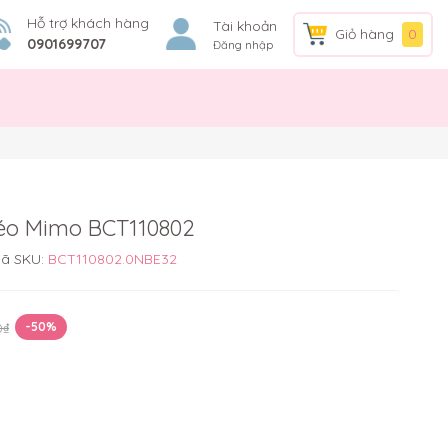
Hỗ trợ khách hàng
Tài khoản
Giỏ hàng
0
0901699707
Đăng nhập
héo Mimo BCT110802
ã SKU:
BCT110802.0NBE32
0₫
-50%