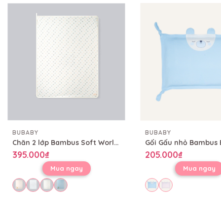
BUBABY
BUBABY
Chăn 2 lớp Bambus Soft World Bubaby 80x100 cm CBB08002L
395.000₫
205.000₫
Mua ngay
Mua ngay