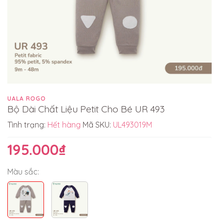
UALA ROGO
Bộ Dài Chất Liệu Petit Cho Bé UR 493
Tình trạng:
Hết hàng
Mã SKU:
UL493019M
195.000₫
Màu sắc: