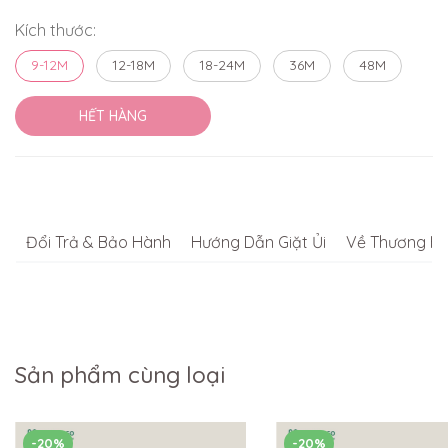
Kích thước:
9-12M
12-18M
18-24M
36M
48M
HẾT HÀNG
Đổi Trả & Bảo Hành
Hướng Dẫn Giặt Ủi
Về Thương Hi
Sản phẩm cùng loại
-20%
-20%