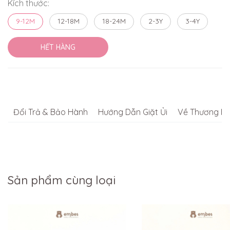
Kích thước:
9-12M
12-18M
18-24M
2-3Y
3-4Y
HẾT HÀNG
Đổi Trả & Bảo Hành
Hướng Dẫn Giặt Ủi
Về Thương Hi
Sản phẩm cùng loại