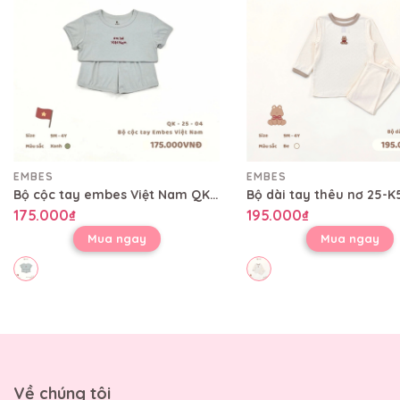
EMBES
EMBES
Bộ cộc tay embes Việt Nam QK-25-04
Bộ dài tay thêu nơ 25-K
175.000₫
195.000₫
Mua ngay
Mua ngay
Về chúng tôi