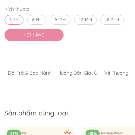
Kích thước:
3-6M
6-9M
9-12M
12-18M
18-24M
HẾT HÀNG
Đổi Trả & Bảo Hành
Hướng Dẫn Giặt Ủi
Về Thương Hi
Sản phẩm cùng loại
-15%
-15%