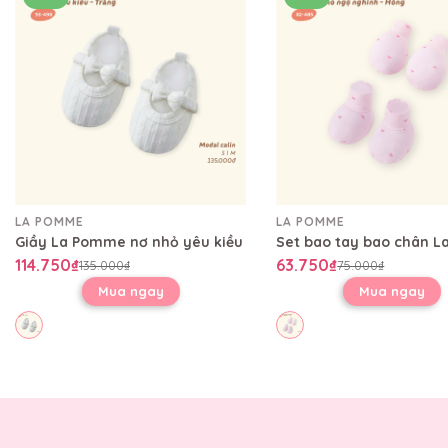
LA POMME
LA POMME
Giầy La Pomme nơ nhỏ yêu kiều
114.750₫
63.750₫
135.000₫
75.000₫
Mua ngay
Mua ngay