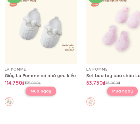
LA POMME
LA POMME
Giầy La Pomme nơ nhỏ yêu kiều
114.750₫
63.750₫
135.000₫
75.000₫
Mua ngay
Mua ngay