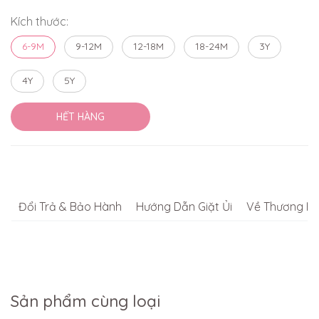
Kích thước:
6-9M
9-12M
12-18M
18-24M
3Y
4Y
5Y
HẾT HÀNG
Đổi Trả & Bảo Hành
Hướng Dẫn Giặt Ủi
Về Thương Hi
Sản phẩm cùng loại