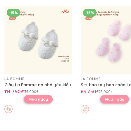
-15%
-15%
LA POMME
LA POMME
Giầy La Pomme nơ nhỏ yêu kiều
114.750₫
63.750₫
135.000₫
75.000₫
Mua ngay
Mua ngay