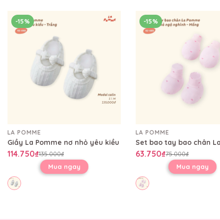
-15%
-15%
LA POMME
LA POMME
Giầy La Pomme nơ nhỏ yêu kiều
114.750₫
63.750₫
135.000₫
75.000₫
Mua ngay
Mua ngay