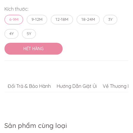
Kích thước:
6-9M
9-12M
12-18M
18-24M
3Y
4Y
5Y
HẾT HÀNG
Đổi Trả & Bảo Hành
Hướng Dẫn Giặt Ủi
Về Thương Hi
Sản phẩm cùng loại