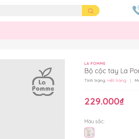
m
LA POMME
Bộ cộc tay La P
Tình trạng:
Hết hàng
|
M
229.000₫
Màu sắc: