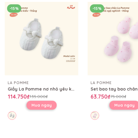
-15%
-15%
LA POMME
LA POMME
Giầy La Pomme nơ nhỏ yêu kiều
114.750₫
63.750₫
135.000₫
75.000₫
Mua ngay
Mua ngay