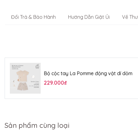
Đổi Trả & Bảo Hành
Hướng Dẫn Giặt Ủi
Về Thư
Bộ cộc tay La Pomme động vật dí dỏm
229.000₫
Sản phẩm cùng loại