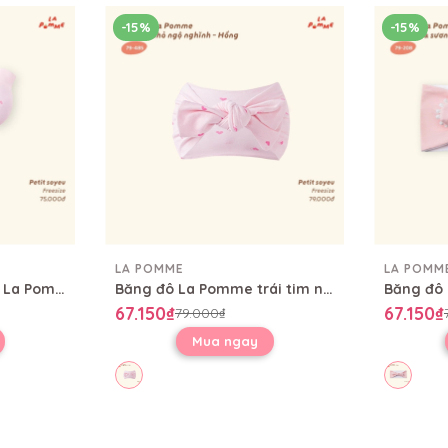
-15%
-15%
LA POMME
LA POMM
Set bao tay bao chân La Pomme trái tim nhỏ ngộ nghĩnh
Băng đô La Pomme trái tim nhỏ ngộ nghĩnh
67.150₫
67.150₫
79.000₫
Mua ngay