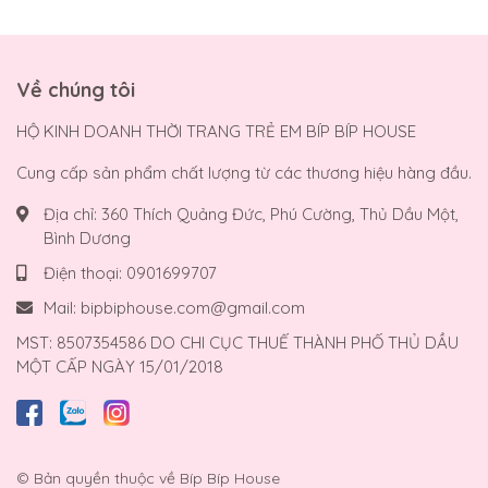
Về chúng tôi
HỘ KINH DOANH THỜI TRANG TRẺ EM BÍP BÍP HOUSE
Cung cấp sản phẩm chất lượng từ các thương hiệu hàng đầu.
Địa chỉ:
360 Thích Quảng Đức, Phú Cường, Thủ Dầu Một,
Bình Dương
Điện thoại:
0901699707
Mail:
bipbiphouse.com@gmail.com
MST: 8507354586 DO CHI CỤC THUẾ THÀNH PHỐ THỦ DẦU
MỘT CẤP NGÀY 15/01/2018
© Bản quyền thuộc về
Bíp Bíp House