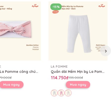
-15%
E
LA POMME
Băng đô La Pomme công chúa sương mai
Quần dài Mềm Mịn by La Pomme thoải mái dạo chơi
114.750₫
79.000₫
135.000₫
Mua ngay
Mua ngay