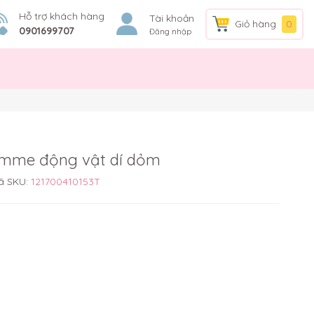
Hỗ trợ khách hàng
Tài khoản
Giỏ hàng
0
0901699707
Đăng nhập
omme động vật dí dỏm
ã SKU:
121700410153T