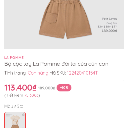
LA POMME
Bộ cộc tay La Pomme đôi tai của cún con
Tình trạng:
Còn hàng
Mã SKU:
122420410154T
113.400₫
189.000₫
-40%
(Tiết kiệm
75.600₫
)
Màu sắc: