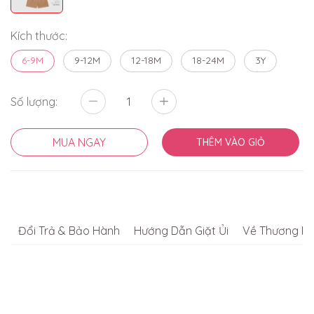
Kích thước:
6-9M
9-12M
12-18M
18-24M
3Y
Số lượng:
MUA NGAY
THÊM VÀO GIỎ
Đổi Trả & Bảo Hành
Hướng Dẫn Giặt Ủi
Về Thương Hi