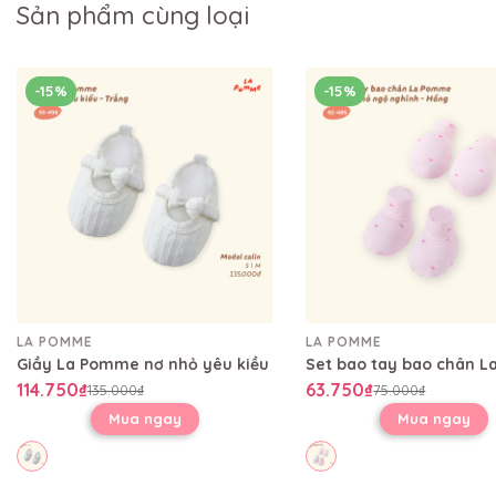
Sản phẩm cùng loại
-15%
-15%
LA POMME
LA POMME
Giầy La Pomme nơ nhỏ yêu kiều
114.750₫
63.750₫
135.000₫
75.000₫
Mua ngay
Mua ngay