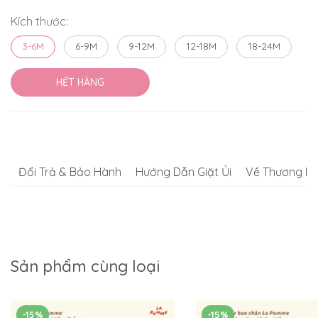
Kích thước:
3-6M
6-9M
9-12M
12-18M
18-24M
HẾT HÀNG
Đổi Trả & Bảo Hành
Hướng Dẫn Giặt Ủi
Về Thương Hi
Sản phẩm cùng loại
-15%
-15%