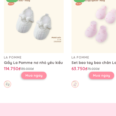
LA POMME
LA POMME
Giầy La Pomme nơ nhỏ yêu kiều
114.750₫
63.750₫
135.000₫
75.000₫
Mua ngay
Mua ngay