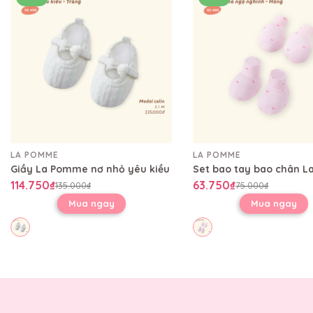
LA POMME
LA POMME
Giầy La Pomme nơ nhỏ yêu kiều
114.750₫
63.750₫
135.000₫
75.000₫
Mua ngay
Mua ngay