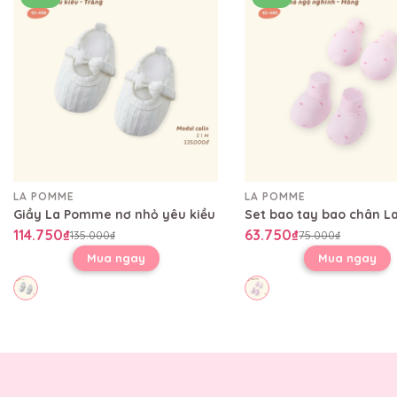
LA POMME
LA POMME
Giầy La Pomme nơ nhỏ yêu kiều
114.750₫
63.750₫
135.000₫
75.000₫
Mua ngay
Mua ngay