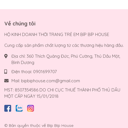
Về chúng tôi
HỘ KINH DOANH THỜI TRANG TRẺ EM BÍP BÍP HOUSE
Cung cấp sản phẩm chất lượng từ các thương hiệu hàng đầu.
Địa chỉ:
360 Thích Quảng Đức, Phú Cường, Thủ Dầu Một,
Bình Dương
Điện thoại:
0901699707
Mail:
bipbiphouse.com@gmail.com
MST: 8507354586 DO CHI CỤC THUẾ THÀNH PHỐ THỦ DẦU
MỘT CẤP NGÀY 15/01/2018
© Bản quyền thuộc về
Bíp Bíp House