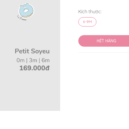
Kích thước:
6-9M
HẾT HÀNG