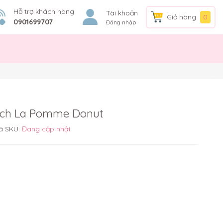
Hỗ trợ khách hàng
Tài khoản
Giỏ hàng
0
0901699707
Đăng nhập
lệch La Pomme Donut
ã SKU:
Đang cập nhật