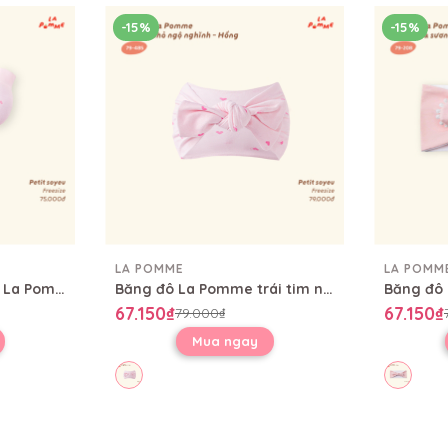
-15%
-15%
LA POMME
LA POMM
Set bao tay bao chân La Pomme trái tim nhỏ ngộ nghĩnh
Băng đô La Pomme trái tim nhỏ ngộ nghĩnh
67.150₫
67.150₫
79.000₫
Mua ngay