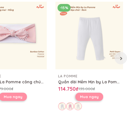
-15%
E
LA POMME
Băng đô La Pomme công chúa sương mai
Quần dài Mềm Mịn by La Pomme thoải mái dạo chơi
114.750₫
79.000₫
135.000₫
Mua ngay
Mua ngay