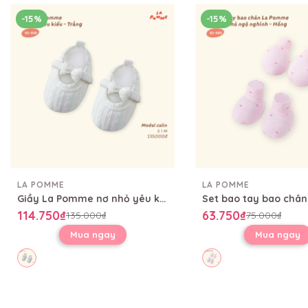
-15%
-15%
LA POMME
LA POMME
Giầy La Pomme nơ nhỏ yêu kiều
114.750₫
63.750₫
135.000₫
75.000₫
Mua ngay
Mua ngay