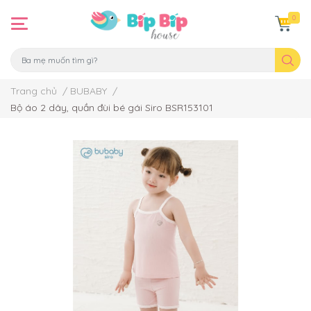
0
Trang chủ
/
BUBABY
/
Bộ áo 2 dây, quần đùi bé gái Siro BSR153101