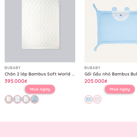
BUBABY
BUBABY
Chăn 2 lớp Bambus Soft World Bubaby 80x100 cm CBB08002L
395.000₫
205.000₫
Mua ngay
Mua ngay