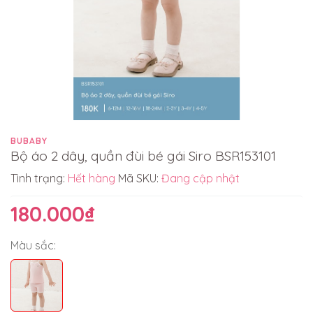
BUBABY
Bộ áo 2 dây, quần đùi bé gái Siro BSR153101
Tình trạng:
Hết hàng
Mã SKU:
Đang cập nhật
180.000₫
Màu sắc: