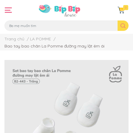
0
Trang chủ
/
LA POMME
/
Bao tay bao chân La Pomme đường may lật êm ái