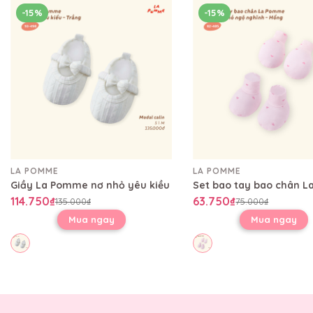
-15%
-15%
LA POMME
LA POMME
Giầy La Pomme nơ nhỏ yêu kiều
114.750₫
63.750₫
135.000₫
75.000₫
Mua ngay
Mua ngay