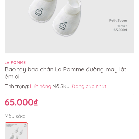
LA POMME
Bao tay bao chân La Pomme đường may lật
êm ái
Tình trạng:
Hết hàng
Mã SKU:
Đang cập nhật
65.000₫
Màu sắc: