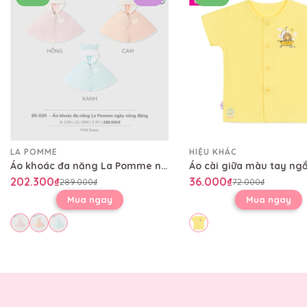
LA POMME
HIỆU KHÁC
Áo khoác đa năng La Pomme ngày năng động
202.300₫
36.000₫
289.000₫
72.000₫
Mua ngay
Mua ngay