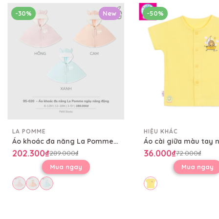
-30%
New
-50%
LA POMME
HIỆU KHÁC
Áo khoác đa năng La Pomme ngày năng động
202.300₫
36.000₫
289.000₫
72.000₫
Mua ngay
Mua ngay