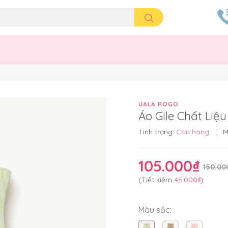
UALA ROGO
Áo Gile Chất Liệ
Tình trạng:
Còn hàng
|
M
105.000₫
150.00
(Tiết kiệm
45.000₫
)
Màu sắc: