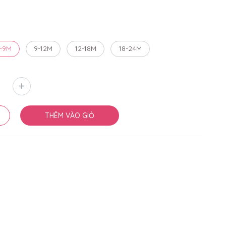
-9M
9-12M
12-18M
18-24M
THÊM VÀO GIỎ