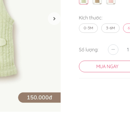
Kích thước:
0-3M
3-6M
6
Số lượng:
MUA NGAY