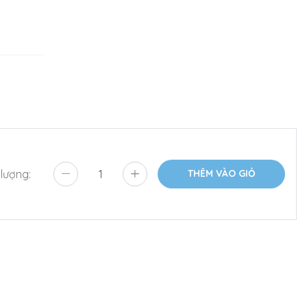
 lượng:
THÊM VÀO GIỎ