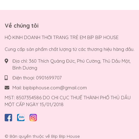
Về chúng tôi
HỘ KINH DOANH THỜI TRANG TRẺ EM BÍP BÍP HOUSE
Cung cấp sản phẩm chất lượng từ các thương hiệu hàng đầu.
Địa chỉ:
360 Thích Quảng Đức, Phú Cường, Thủ Dầu Một,
Bình Dương
Điện thoại:
0901699707
Mail:
bipbiphouse.com@gmail.com
MST: 8507354586 DO CHI CỤC THUẾ THÀNH PHỐ THỦ DẦU
MỘT CẤP NGÀY 15/01/2018
© Bản quyền thuộc về
Bíp Bíp House