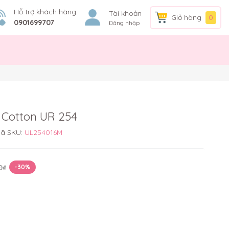
Hỗ trợ khách hàng
Tài khoản
Giỏ hàng
0
0901699707
Đăng nhập
u Cotton UR 254
ã SKU:
UL254016M
0₫
-30%