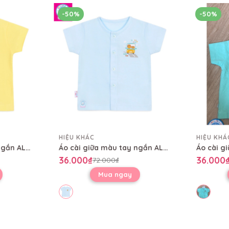
-50%
-50%
HIỆU KHÁC
HIỆU KHÁ
Áo cài giữa màu tay ngắn AL0004
Áo cài giữa màu tay ngắn AL0004
36.000₫
36.000
72.000₫
Mua ngay