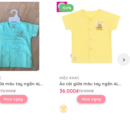
-50%
C
HIỆU KHÁC
Áo cài giữa màu tay ngắn AL0004
Áo cài giữa màu tay ngắn AL0004
₫
36.000₫
72.000₫
72.000₫
Mua ngay
Mua ngay