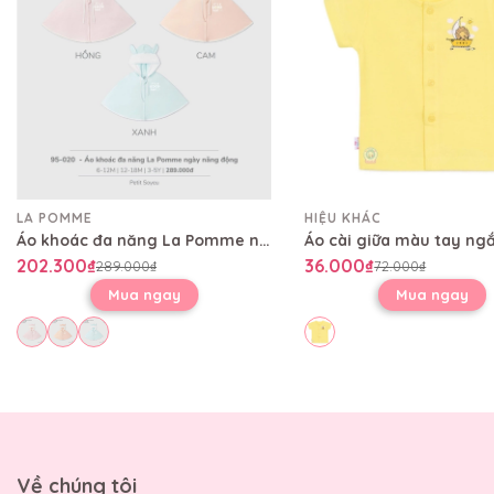
LA POMME
HIỆU KHÁC
Áo khoác đa năng La Pomme ngày năng động
202.300₫
36.000₫
289.000₫
72.000₫
Mua ngay
Mua ngay
Về chúng tôi