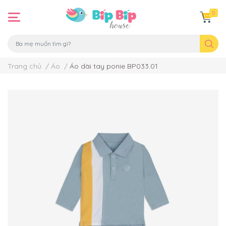
0
Trang chủ
/
Áo
/
Áo dài tay ponie BP033.01