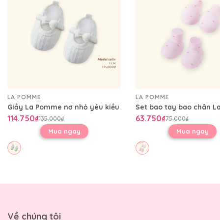
LA POMME
LA POMME
Giầy La Pomme nơ nhỏ yêu kiều
114.750₫
63.750₫
135.000₫
75.000₫
Mua ngay
Mua ngay
Về chúng tôi